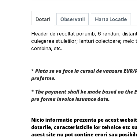
Dotari
Observatii
Harta Locatie
Header de recoltat porumb, 6 randuri, distan
culegerea stiuletilor; lanturi colectoare; melc
combina; etc.
* Plata se va face la cursul de vanzare EUR/
proforme.
* The payment shall be made based on the E
pro forma invoice issuance date.
Nicio informatie prezenta pe acest website
dotarile, caracteristicile lor tehnice etc
acest site nu pot contine erori sau posibi