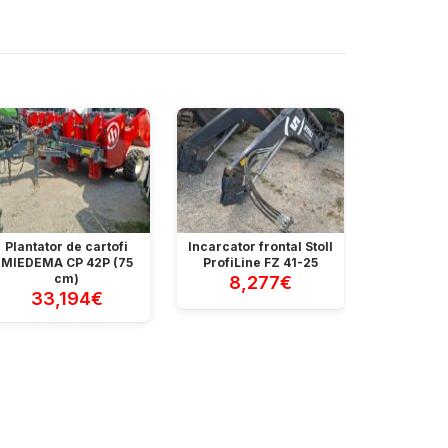
Plantator de cartofi
Incarcator frontal Stoll
Tractor 
MIEDEMA CP 42P (75
ProfiLine FZ 41-25
103
cm)
8,277€
33,194€