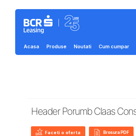
Acasa
Produse
Noutati
Cum cumpar
Header Porumb Claas Cons
Brosura PDF
Faceti o oferta