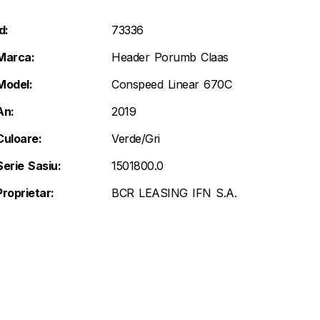
d:
73336
Marca:
Header Porumb Claas
Model:
Conspeed Linear 670C
An:
2019
Culoare:
Verde/Gri
Serie Sasiu:
1501800.0
Proprietar:
BCR LEASING IFN S.A.