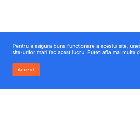
Pentru a asigura buna funcționare a acestui site, un
site-urilor mari fac acest lucru. Puteti afla mai multe d
Accept