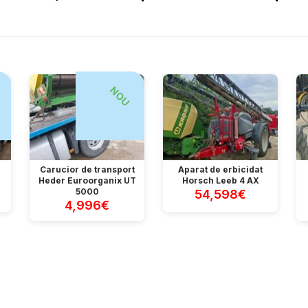
NOU
Carucior de transport
Aparat de erbicidat
Heder Euroorganix UT
Horsch Leeb 4 AX
5000
54,598€
4,996€