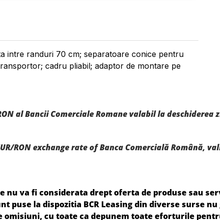
ta intre randuri 70 cm; separatoare conice pentru
 transportor; cadru pliabil; adaptor de montare pe
RON al Bancii Comerciale Romane valabil la deschiderea zil
UR/RON exchange rate of Banca Comercială Română, valid
 nu va fi considerata drept oferta de produse sau servi
 sunt puse la dispozitia BCR Leasing din diverse surse n
le omisiuni, cu toate ca depunem toate eforturile pentr