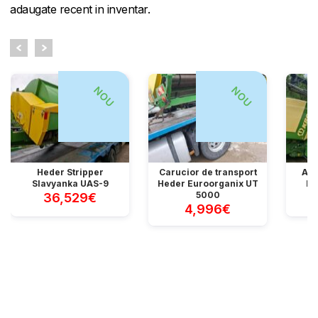
adaugate recent in inventar.
NOU
NOU
Heder Stripper
Carucior de transport
Apa
Slavyanka UAS-9
Heder Euroorganix UT
Ho
5000
36,529€
4,996€