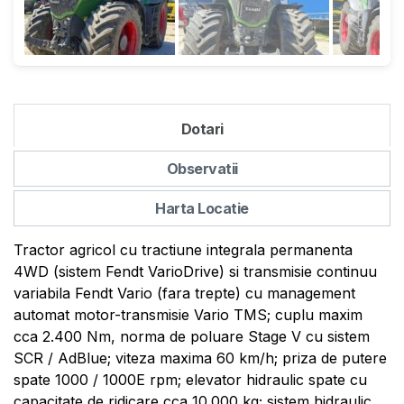
Dotari
Observatii
Harta Locatie
Tractor agricol cu tractiune integrala permanenta
4WD (sistem Fendt VarioDrive) si transmisie continuu
variabila Fendt Vario (fara trepte) cu management
automat motor-transmisie Vario TMS; cuplu maxim
cca 2.400 Nm, norma de poluare Stage V cu sistem
SCR / AdBlue; viteza maxima 60 km/h; priza de putere
spate 1000 / 1000E rpm; elevator hidraulic spate cu
capacitate de ridicare cca 10.000 kg; sistem hidraulic