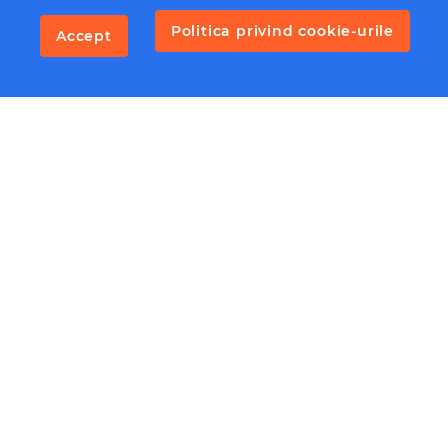
Politica privind cookie-urile
Accept
Fendt 1050 Vario Gen 3 Profi Plus