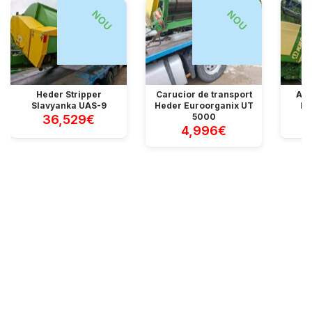
NOU
NOU
Heder Stripper
Carucior de transport
Apa
Slavyanka UAS-9
Heder Euroorganix UT
Ho
5000
36,529€
4,996€