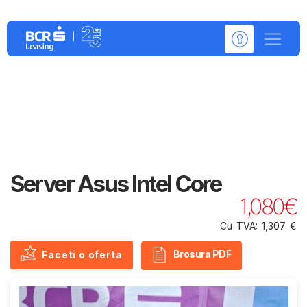
Detalii despre:
Server Asus Intel Core
1,080€
Cu TVA: 1,307 €
Brosura PDF
Faceti o oferta