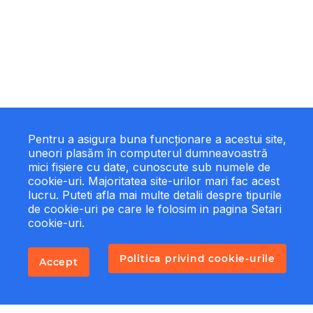
Pentru a asigura buna funcționare a acestui site,
uneori plasăm în computerul dumneavoastră
mici fișiere cu date, cunoscute sub numele de
cookie-uri. Majoritatea site-urilor mari fac acest
lucru. Puteti afla mai multe detalii despre tipurile
de cookie-uri pe care le folosim in pagina Setari
cookie-uri.
Politica privind cookie-urile
Accept