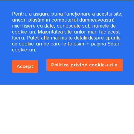
Pentru a asigura buna funcționare a acestui site,
uneori plasăm în computerul dumneavoastră
mici fișiere cu date, cunoscute sub numele de
cookie-uri. Majoritatea site-urilor mari fac acest
lucru. Puteti afla mai multe detalii despre tipurile
de cookie-uri pe care le folosim in pagina Setari
cookie-uri.
Politica privind cookie-urile
Accept