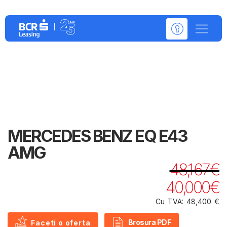
Detalii despre:
MERCEDES BENZ EQ E43
AMG
48,167€
40,000€
Cu TVA: 48,400 €
Brosura PDF
Faceti o oferta