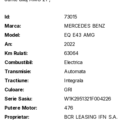
Id:
73015
Marca:
MERCEDES BENZ
Model:
EQ E43 AMG
An:
2022
Km Rulati:
63064
Combustibil:
Electrica
Transmisie:
Automata
Tractiune:
Integrala
Culoare:
GRI
Serie Sasiu:
W1K2951321F004226
Putere Motor:
476
Proprietar:
BCR LEASING IFN S.A.