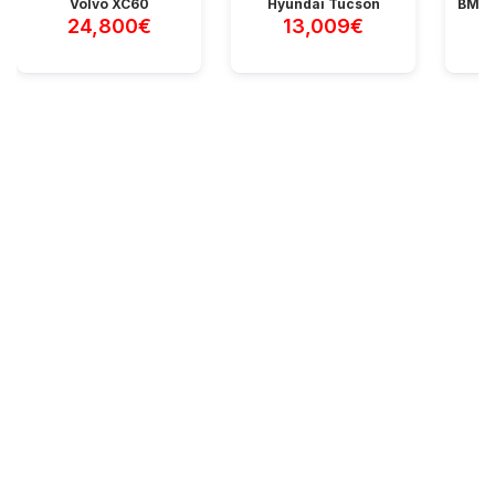
Volvo XC60
Hyundai Tucson
BMW 
24,800€
13,009€