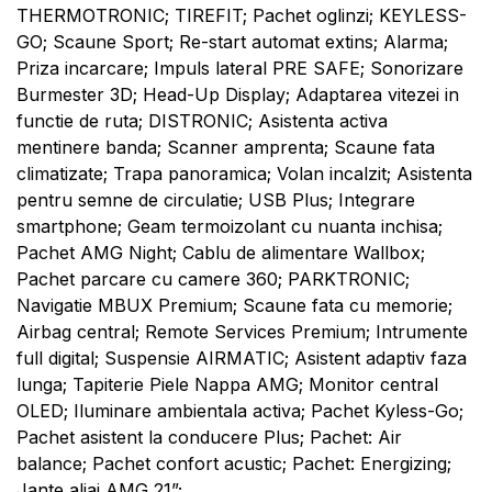
THERMOTRONIC; TIREFIT; Pachet oglinzi; KEYLESS-
GO; Scaune Sport; Re-start automat extins; Alarma;
Priza incarcare; Impuls lateral PRE SAFE; Sonorizare
Burmester 3D; Head-Up Display; Adaptarea vitezei in
functie de ruta; DISTRONIC; Asistenta activa
mentinere banda; Scanner amprenta; Scaune fata
climatizate; Trapa panoramica; Volan incalzit; Asistenta
pentru semne de circulatie; USB Plus; Integrare
smartphone; Geam termoizolant cu nuanta inchisa;
Pachet AMG Night; Cablu de alimentare Wallbox;
Pachet parcare cu camere 360; PARKTRONIC;
Navigatie MBUX Premium; Scaune fata cu memorie;
Airbag central; Remote Services Premium; Intrumente
full digital; Suspensie AIRMATIC; Asistent adaptiv faza
lunga; Tapiterie Piele Nappa AMG; Monitor central
OLED; Iluminare ambientala activa; Pachet Kyless-Go;
Pachet asistent la conducere Plus; Pachet: Air
balance; Pachet confort acustic; Pachet: Energizing;
Jante aliaj AMG 21”;