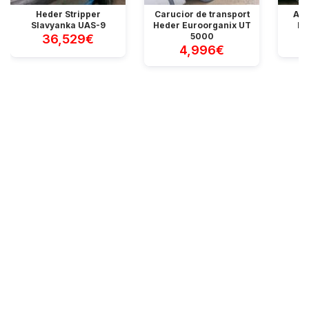
Heder Stripper
Carucior de transport
Apa
Slavyanka UAS-9
Heder Euroorganix UT
Ho
5000
36,529€
4,996€