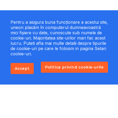
Pentru a asigura buna funcționare a acestui site,
uneori plasăm în computerul dumneavoastră
mici fișiere cu date, cunoscute sub numele de
cookie-uri. Majoritatea site-urilor mari fac acest
lucru. Puteti afla mai multe detalii despre tipurile
de cookie-uri pe care le folosim in pagina Setari
cookie-uri.
Politica privind cookie-urile
Accept