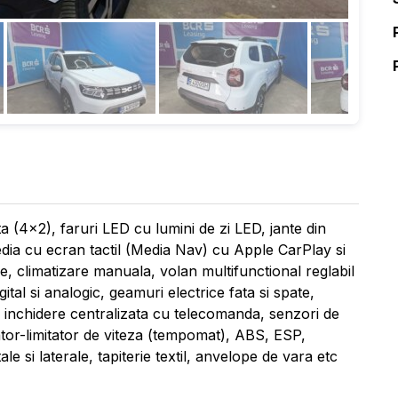
a (4x2), faruri LED cu lumini de zi LED, jante din
media cu ecran tactil (Media Nav) cu Apple CarPlay si
e, climatizare manuala, volan multifunctional reglabil
al si analogic, geamuri electrice fata si spate,
ic, inchidere centralizata cu telecomanda, senzori de
tor-limitator de viteza (tempomat), ABS, ESP,
le si laterale, tapiterie textil, anvelope de vara etc