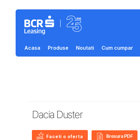
Acasa
Produse
Noutati
Cum cumpar
Dacia Duster
Brosura PDF
Faceti o oferta