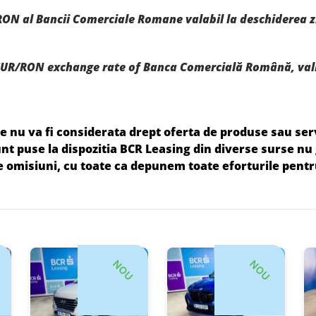
RON al Bancii Comerciale Romane valabil la deschiderea zil
UR/RON exchange rate of Banca Comercială Română, valid
 nu va fi considerata drept oferta de produse sau servi
 sunt puse la dispozitia BCR Leasing din diverse surse n
le omisiuni, cu toate ca depunem toate eforturile pentr
NOU
NOU