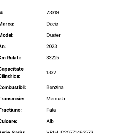
d:
73319
Marca:
Dacia
Model:
Duster
An:
2023
Km Rulati:
33225
Capacitate
1332
Cilindrica:
Combustibil:
Benzina
Transmisie:
Manuala
Tractiune:
Fata
Culoare:
Alb
Serie Sasiu:
VF1HJD20571483573