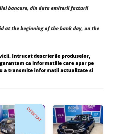
ei bancare, din data emiterii facturii
 at the beginning of the bank day, on the
cii. Intrucat descrierile produselor,
u garantam ca informatiile care apar pe
u a transmite informatii actualizate si
OFERTAT