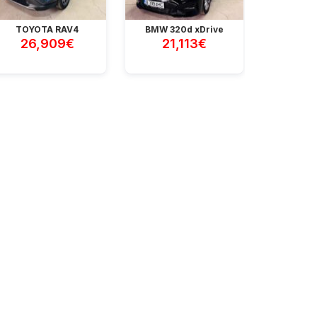
TOYOTA RAV4
BMW 320d xDrive
Mercedes 
26,909€
21,113€
77