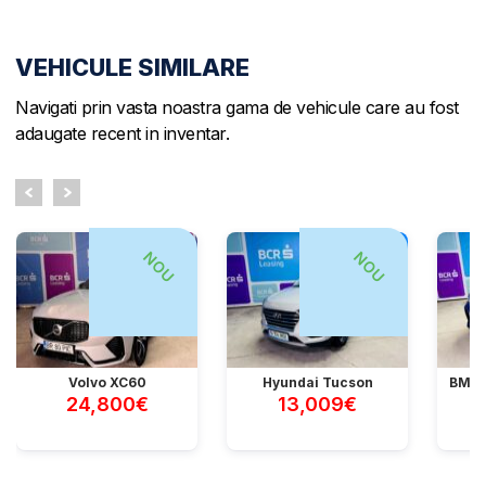
VEHICULE SIMILARE
Navigati prin vasta noastra gama de vehicule care au fost
adaugate recent in inventar.
NOU
NOU
Volvo XC60
Hyundai Tucson
BMW 
24,800€
13,009€