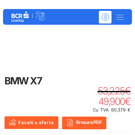
Detalii despre:
BMW X7
53,225€
49,900€
Cu TVA: 60,379 €
Brosura PDF
Faceti o oferta