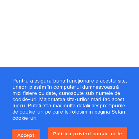
Pentru a asigura buna funcționare a acestui site,
uneori plasăm în computerul dumneavoastră
mici fișiere cu date, cunoscute sub numele de
cookie-uri. Majoritatea site-urilor mari fac acest
lucru. Puteti afla mai multe detalii despre tipurile
de cookie-uri pe care le folosim in pagina Setari
cookie-uri.
Politica privind cookie-urile
Accept