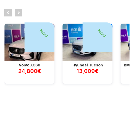
NOU
NOU
Volvo XC60
Hyundai Tucson
BMW 
24,800€
13,009€