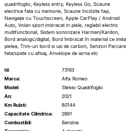
quadrifoglio, Keyless entry, Keyless Go, Scaune
electrice fata cu memorie, Scaune încălzite față,
Navigație cu Touchscreen, Apple CarPlay / Android
Auto, Volan sport imbracat in piele, reglabil electric
multifunctional, Sistem sonorizare Harman/Kardon,
Bord analogic/digital, Bord îmbrăcat în material ce imita
pielea, Trim-uri bord si usi de carbon, Senzori Parcare
fata/spate cu afisaj, Anvelope de iarna etc
Id:
73163
Marca:
Alfa Romeo
Model:
Stelvio Quadrifoglio
An:
2021
Km Rulati:
80144
Capacitate Cilindrica:
2891
Combustibil:
Benzina